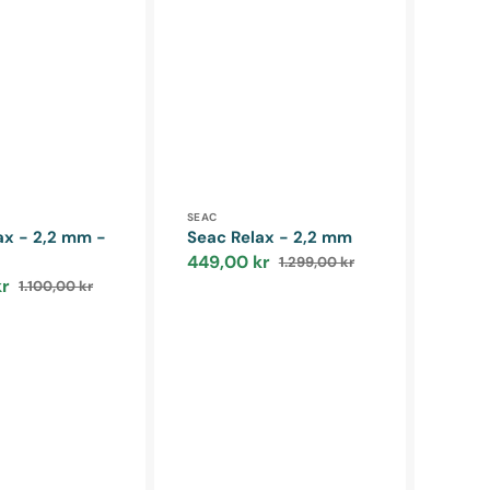
r:
Forhandler:
SEAC
ax - 2,2 mm -
Seac Relax - 2,2 mm
449,00 kr
1.299,00 kr
Udsalgspris
Normalpris
kr
1.100,00 kr
Normalpris