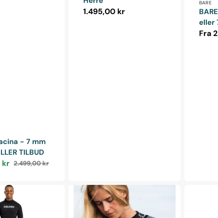
Herre
Forha
BARE
Normalpris
1.495,00 kr
BARE
eller
Norm
Fra 2
r:
racina - 7 mm
LLER TILBUD
 kr
2.499,00 kr
Normalpris
Subzero
Jak
Banda
Boeno
-
Thermosk