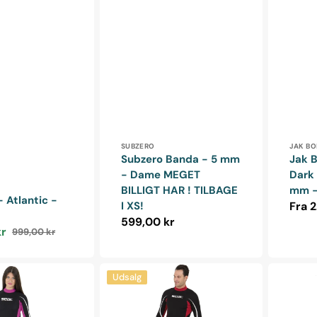
Forhandler:
Forha
SUBZERO
JAK B
Subzero Banda - 5 mm
Jak 
- Dame MEGET
Dark 
r:
BILLIGT HAR ! TILBAGE
mm -
 Atlantic -
I XS!
Norm
Fra 2
Normalpris
599,00 kr
kr
999,00 kr
Normalpris
Seac
Hunter
Udsalg
Relax
7
-
-
2,2
Open