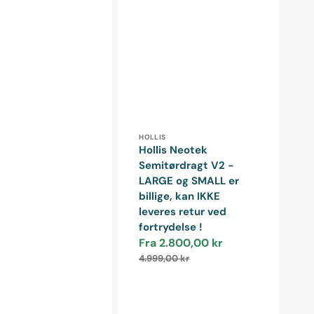
Forhandler:
HOLLIS
Hollis Neotek
Semitørdragt V2 -
LARGE og SMALL er
billige, kan IKKE
leveres retur ved
fortrydelse !
Fra 2.800,00 kr
Udsalgspris
Normalpris
4.999,00 kr