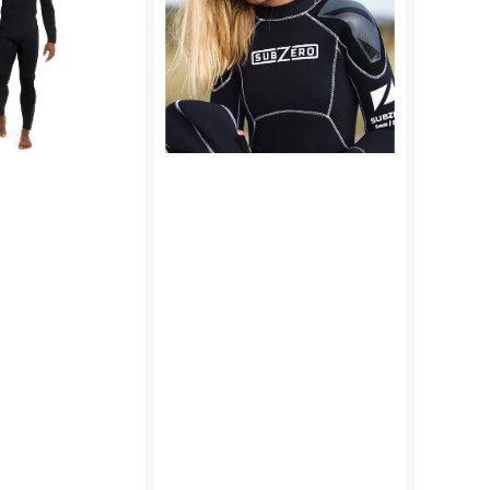
5
Dark
mm
-
-
5
Dame
mm
MEGET
eller
BILLIGT
7
HAR
mm
!
-
TILBAGE
Herre
I
XS!