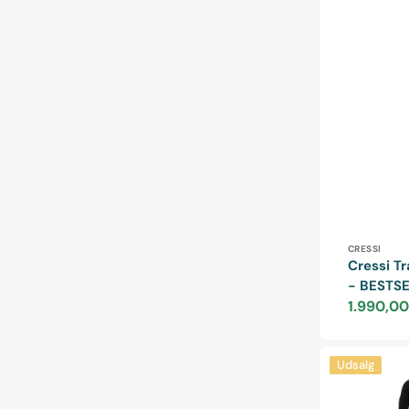
Forhandle
CRESSI
Cressi T
- BESTSE
1.990,00
Udsalgspris
Subzero
Udsalg
-
Atlantic