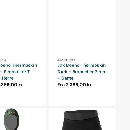
ndler:
Forhandler:
OENO
JAK BOENO
Boeno Thermoskin
Jak Boeno Thermoskin
- 5 mm eller 7
Dark - 5mm eller 7 mm
 Herre
- Dame
alpris
.399,00 kr
Normalpris
Fra 2.399,00 kr
ExoWear
Shorts
-
Herre