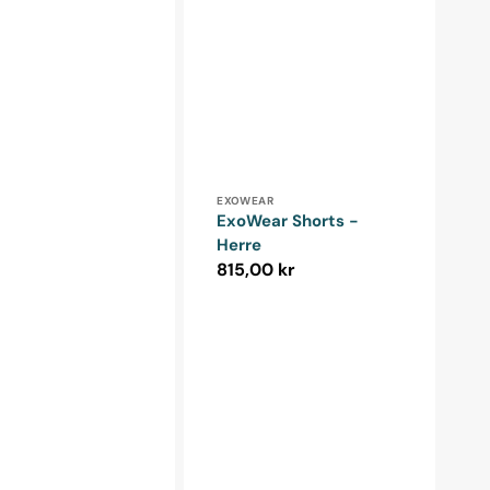
Forhandler:
EXOWEAR
ExoWear Shorts -
Herre
Normalpris
815,00 kr