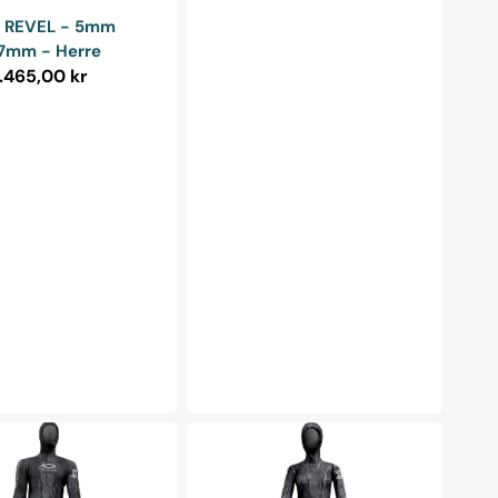
ndler:
 REVEL - 5mm
 7mm - Herre
alpris
.465,00 kr
Jak
Boeno
in
Thermoskin