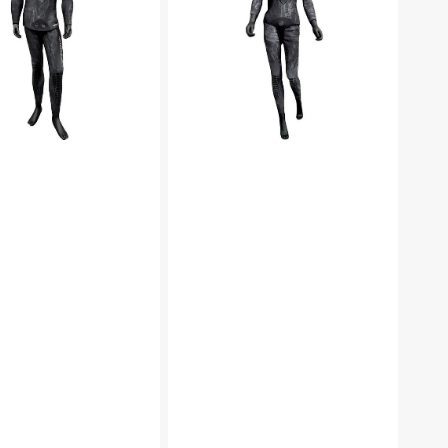
Dark
-
5mm
eller
7
mm
-
Dame