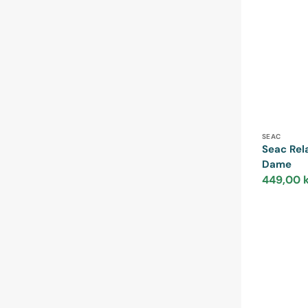
Forhandle
SEAC
Seac Rel
Dame
449,00 
Udsalgspris