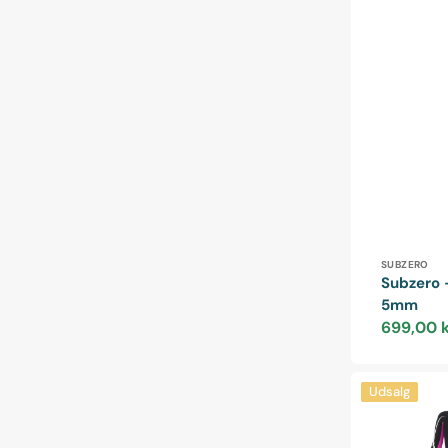
Forhandle
SUBZERO
Subzero -
5mm
699,00 
Udsalgspris
Seac
Udsalg
Relax
-
2,2