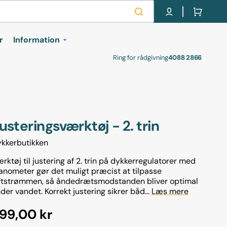
Indkøbskurv
r
Information
Ring for rådgivning
4088 2866
kurser
Om os
Retur labels
Handel- og
leveringsbetingelser
r
usteringsværktøj - 2. trin
Cookie- og privatlivspolitik
kkerbutikken
Gavekort
rktøj til justering af 2. trin på dykkerregulatorer med
nometer gør det muligt præcist at tilpasse
levelser
ftstrømmen, så åndedrætsmodstanden bliver optimal
der vandet. Korrekt justering sikrer båd...
Læs mere
ormalpris
99,00 kr