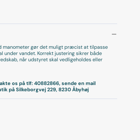
med manometer gør det muligt præcist at tilpasse
under vandet. Korrekt justering sikrer både
 redskab, når udstyret skal vedligeholdes eller
takte os på tlf: 40882866, sende en mail
utik på Silkeborgvej 229, 8230 Åbyhøj