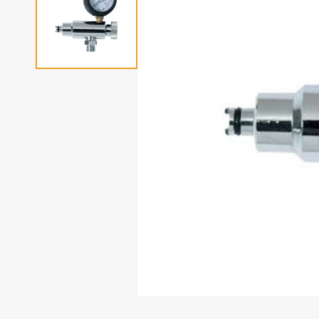
Fotoudstyr
Tilbehør til dykning
Udlejning af dykkeru