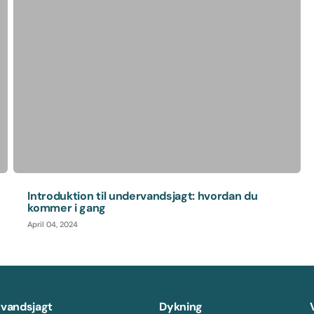
Introduktion til undervandsjagt: hvordan du
kommer i gang
April 04, 2024
vandsjagt
Dykning