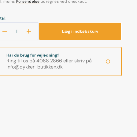
kl. moms
Forsendelse
udregnes ved checkout.
tal:
Læg i indkøbskurv
Reducer
Øg
antallet
antallet
for
for
Justeringsværktøj
Justeringsværktøj
Har du brug for vejledning?
-
-
Ring til os på 4088 2866 eller skriv på
2.
2.
info@dykker-butikken.dk
trin
trin