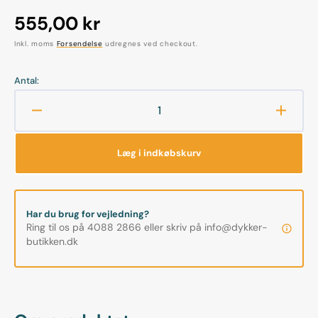
Normalpris
555,00 kr
Inkl. moms
Forsendelse
udregnes ved checkout.
Antal:
Reducer
Øg
antallet
antalle
for
for
Læg i indkøbskurv
Bigblue
Bigblu
-
-
Easy
Easy
release
releas
Har du brug for vejledning?
mount
mount
Ring til os på 4088 2866 eller skriv på info@dykker-
butikken.dk