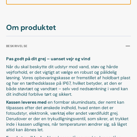
Om produktet
BESKRIVELSE
Pas godt på dit grej – uanset vejr og vind
Når du skal beskytte dit udstyr mod vand, støv og hårde
vejrforhold, er det vigtigt at vælge en robust og pålidelig
løsning. Vores opbevaringskasse er fremstillet af holdbart plast
og har en tæthedsklasse på IP67, hvilket betyder, at den er
både støvtæt og vandtæt – selv ved nedsænkning i vand kan
dit indhold forblive tørt og sikkert.
Kassen leveres med
en formbar skumindsats, der nemt kan
tilpasses efter det ønskede indhold, hvad enten det er
fotoudstyr, elektronik, værktøj eller andet værdifuldt grej.
Derudover er der en trykudligningsventil, som sikrer, at trykket
inde i kassen udlignes, når temperaturen ændrer sig, så låget
altid kan åbnes let.