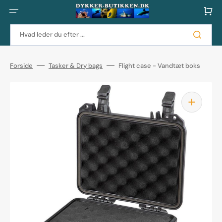
Gå
til
Indkøbsku
indhold
Hvad leder du efter ...
Forside
Tasker & Dry bags
Flight case - Vandtæt boks
Åbn
det
fremhævede
medie
i