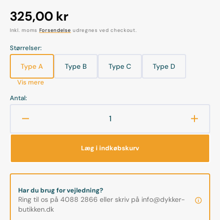
Normalpris
325,00 kr
Inkl. moms
Forsendelse
udregnes ved checkout.
Størrelser:
Type A
Type B
Type C
Type D
Varianten
Varianten
Varianten
Varianten
er
er
er
er
Vis mere
udsolgt
udsolgt
udsolgt
udsolgt
eller
eller
eller
eller
Antal:
ikke
ikke
ikke
ikke
tilgængelig
tilgængelig
tilgængelig
tilgængelig
Reducer
Øg
antallet
antalle
for
for
Læg i indkøbskurv
Flight
Flight
case
case
-
-
Vandtæt
Vandt
Har du brug for vejledning?
boks
boks
Ring til os på 4088 2866 eller skriv på info@dykker-
butikken.dk