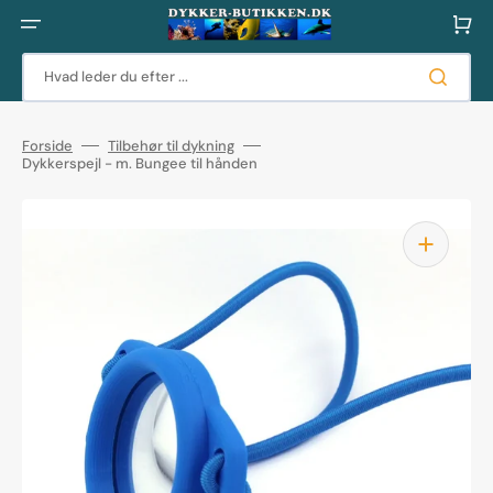
Gå
til
Indkøbsku
indhold
Hvad leder du efter ...
Forside
Tilbehør til dykning
Dykkerspejl - m. Bungee til hånden
Åbn
det
fremhævede
medie