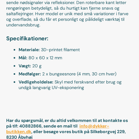
sende nødsignaler via refleksioner. Den roterbare kant letter
rengøringen betydeligt, så du hurtigt kan fjerne snavs og
saltaflejringer. Hver model er unik med små variationer i farve
og overflade, så du får et personligt og pålideligt værktøj til
undervandsbrug.
Specifikationer:
Materiale:
3D-printet filament
Mål:
80 x 60 x 12 mm
Vægt:
20 g
Medfølger:
2 x bungeesnore (4 mm, 30 cm hver)
Vedligeholdelse:
Skyl med ferskvand efter brug og
undgå langvarig UV-eksponering
Har du spørgsmål, er du altid velkommen til at kontakte os
på tlf: 40882866, sende en mail til
info@dykker-
butikken.dk
, eller besøge vores butik på Silkeborgvej 229,
8230 Åbyhøj