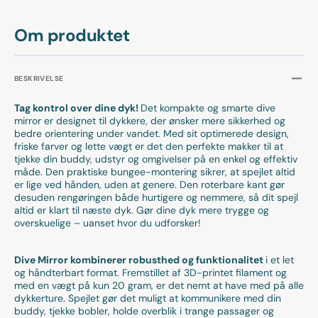
Om produktet
BESKRIVELSE
Tag kontrol over dine dyk!
Det kompakte og smarte dive
mirror er designet til dykkere, der ønsker mere sikkerhed og
bedre orientering under vandet. Med sit optimerede design,
friske farver og lette vægt er det den perfekte makker til at
tjekke din buddy, udstyr og omgivelser på en enkel og effektiv
måde. Den praktiske bungee-montering sikrer, at spejlet altid
er lige ved hånden, uden at genere. Den roterbare kant gør
desuden rengøringen både hurtigere og nemmere, så dit spejl
altid er klart til næste dyk. Gør dine dyk mere trygge og
overskuelige – uanset hvor du udforsker!
Dive Mirror kombinerer robusthed og funktionalitet
i et let
og håndterbart format. Fremstillet af 3D-printet filament og
med en vægt på kun 20 gram, er det nemt at have med på alle
dykkerture. Spejlet gør det muligt at kommunikere med din
buddy, tjekke bobler, holde overblik i trange passager og