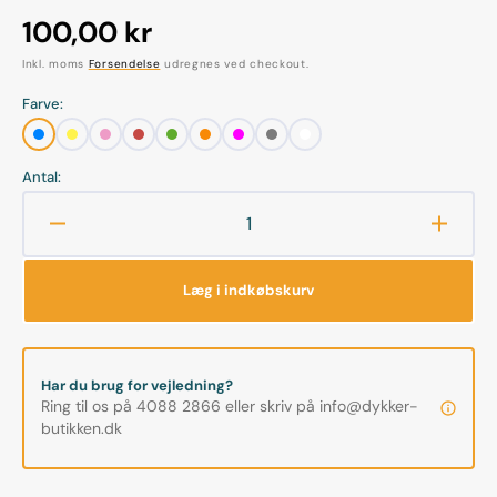
Normalpris
100,00 kr
Inkl. moms
Forsendelse
udregnes ved checkout.
Farve:
Blå
Gul
Lyserød
Rød
Grøn
Orange
Magenta
Grå
Hvid
Antal:
Reducer
Øg
antallet
antalle
for
for
Læg i indkøbskurv
Dykkerspejl
Dykker
-
-
m.
m.
Bungee
Bunge
Har du brug for vejledning?
til
til
Ring til os på 4088 2866 eller skriv på info@dykker-
hånden
hånde
butikken.dk