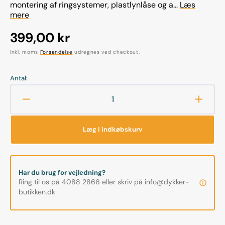
montering af ringsystemer, plastlynlåse og a...
Læs
mere
Normalpris
399,00 kr
Inkl. moms
Forsendelse
udregnes ved checkout.
Antal:
Reducer
Øg
antallet
antalle
for
for
Læg i indkøbskurv
LIM
LIM
-
-
PU
PU
til
til
Har du brug for vejledning?
pvc,
pvc,
Ring til os på 4088 2866 eller skriv på info@dykker-
neopren
neopr
butikken.dk
og
og
gummi
gumm
250ml
250ml