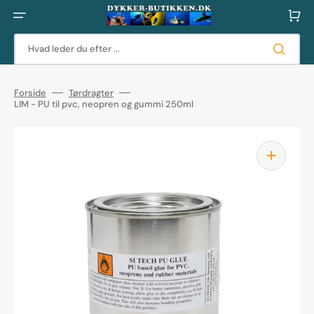
Gå
til
Indkøbsku
indhold
Hvad leder du efter ...
Forside
Tørdragter
LIM - PU til pvc, neopren og gummi 250ml
Åbn
mediet
1
i