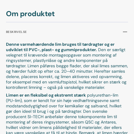
Om produktet
BESKRIVELSE
Denne varmehærdende lim bruges til tørdragter og er
udviklet til PVC-, plast- og gummiprodukter.
Den er særligt
velegnet til krævende montageopgaver som montering af
ringsystemer, plastlynlåse og andre komponenter på
tørdragter. Limen påføres begge flader, der skal limes sammen,
og hærder fuldt op efter ca. 20–40 minutter. Herefter samles
delene, placeres korrekt, og limen aktiveres ved opvarmning,
for eksempel med en varmluftspistol, hvilket sikrer en stærk og
kontrolleret limning – også på vanskelige materialer.
Limen er en fleksibel og ekstremt stærk
polyurethan-lim
(PU-lim), som er kendt for sin høje vedhæftningsevne samt
modstandsdygtighed over for kemikalier og saltvand, hvilket
gør den ideel til brug i og på tørdragter. Den svenske
producent SI-TECH anbefaler denne tokomponente lim til
montering af deres ringsystemer, såsom QSC og Antares,
hvilket vidner om limens pålidelighed til materialer, der ellers
kan være vanskelige at få til at binde. Bemærk, at limen hærder