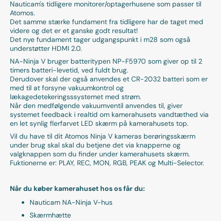
Nauticam's tidligere monitorer/optagerhusene som passer til
Atomos.
Det samme stærke fundament fra tidligere har de taget med
videre og det er et ganske godt resultat!
Det nye fundament tager udgangspunkt i m28 som også
understøtter HDMI 2.0.
NA-Ninja V bruger batteritypen NP-F5970 som giver op til 2
timers batteri-levetid, ved fuldt brug.
Derudover skal der også anvendes et CR-2032 batteri som er
med til at forsyne vakuumkontrol og
lækagedetekeringsssystemet med strøm.
Når den medfølgende vakuumventil anvendes til, giver
systemet feedback i realtid om kamerahusets vandtæthed via
en let synlig flerfarvet LED skærm på kamerahusets top.
Vil du have til dit Atomos Ninja V kameras berøringsskærm
under brug skal skal du betjene det via knapperne og
valgknappen som du finder under kamerahusets skærm.
Fuktionerne er: PLAY, REC, MON, RGB, PEAK og Multi-Selector.
Når du køber kamerahuset hos os får du:
Nauticam NA-Ninja V-hus
Skærmhætte