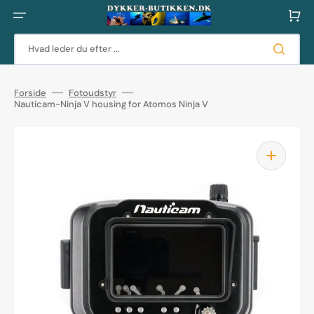
Gå
til
Indkøbsku
indhold
Hvad leder du efter ...
Forside
Fotoudstyr
Nauticam-Ninja V housing for Atomos Ninja V
Åbn
mediet
1
i