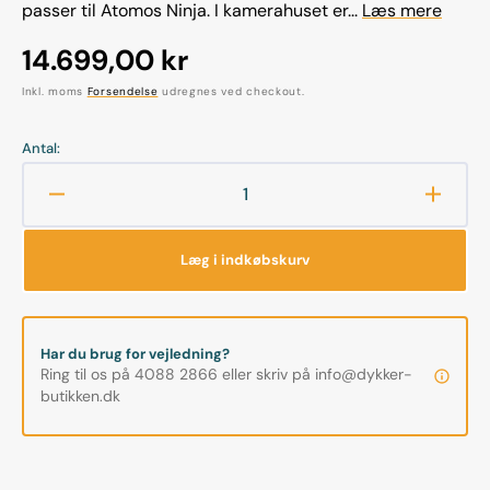
passer til Atomos Ninja. I kamerahuset er...
Læs mere
Normalpris
14.699,00 kr
Inkl. moms
Forsendelse
udregnes ved checkout.
Antal:
Reducer
Øg
antallet
antalle
for
for
Læg i indkøbskurv
Nauticam-
Nauti
Ninja
Ninja
V
V
housing
housi
Har du brug for vejledning?
for
for
Ring til os på 4088 2866 eller skriv på info@dykker-
Atomos
Atomo
butikken.dk
Ninja
Ninja
V
V