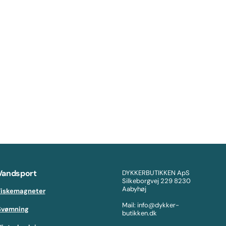
Vandsport
DYKKERBUTIKKEN ApS
Silkeborgvej 229 8230
Aabyhøj
Fiskemagneter
Mail: info@dykker-
Svømning
butikken.dk