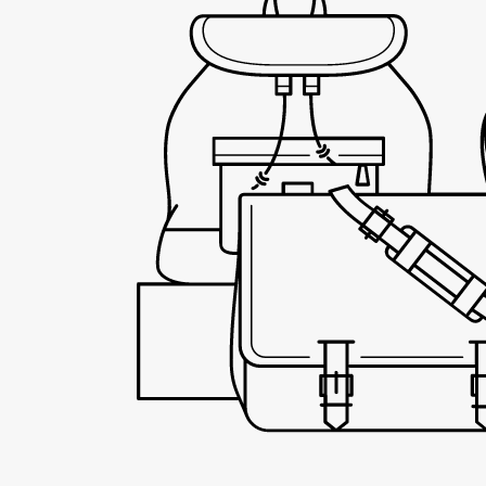
Fotoudstyr
Tilbehør til dykning
Udlejning af dykkeru