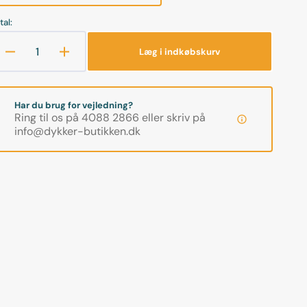
er
udsolgt
tal:
eller
ikke
Læg i indkøbskurv
Reducer
Øg
tilgængelig
antallet
antallet
for
for
Tilkøb
Tilkøb
Har du brug for vejledning?
af
af
Ring til os på 4088 2866 eller skriv på
shampoo
shampoo
info@dykker-butikken.dk
til
til
våddragt
våddragt