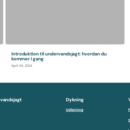
Introduktion til undervandsjagt: hvordan du
kommer i gang
April 04, 2024
vandsjagt
Dykning
Udlejning