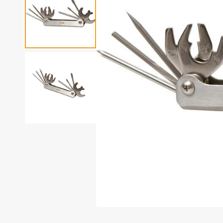
Fotoudstyr
Tilbehør til dykning
Udlejning af dykkeru