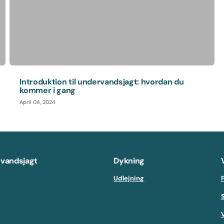
Introduktion til undervandsjagt: hvordan du
kommer i gang
April 04, 2024
vandsjagt
Dykning
Udlejning