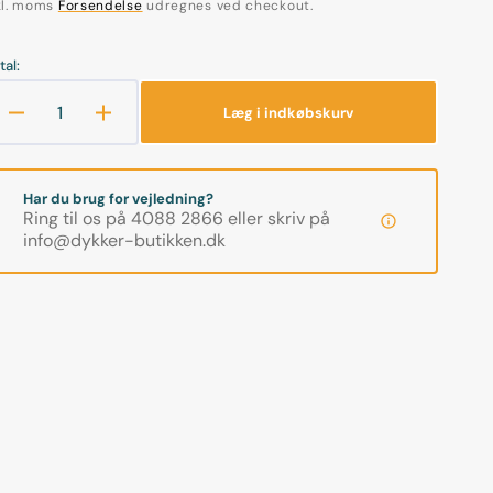
kl. moms
Forsendelse
udregnes ved checkout.
tal:
Læg i indkøbskurv
Åbn
Reducer
Øg
mediet
antallet
antallet
2
for
for
i
gallerivisning
Multitool
Multitool
Har du brug for vejledning?
-
-
Ring til os på 4088 2866 eller skriv på
Rustfrit
Rustfrit
info@dykker-butikken.dk
stål
stål