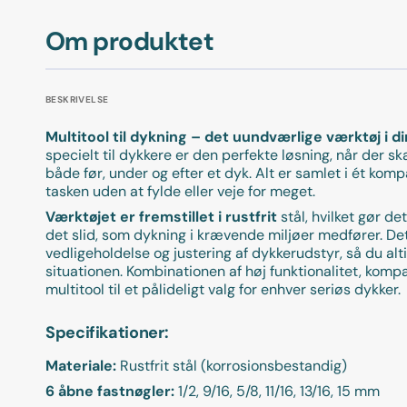
Om produktet
BESKRIVELSE
Multitool til dykning – det uundværlige værktøj i d
specielt til dykkere er den perfekte løsning, når der s
både før, under og efter et dyk. Alt er samlet i ét ko
tasken uden at fylde eller veje for meget.
Værktøjet er fremstillet i rustfrit
stål, hvilket gør 
det slid, som dykning i krævende miljøer medfører. Det
vedligeholdelse og justering af dykkerudstyr, så du al
situationen. Kombinationen af høj funktionalitet, komp
multitool til et pålideligt valg for enhver seriøs dykker.
Specifikationer:
Materiale:
Rustfrit stål (korrosionsbestandig)
6 åbne fastnøgler:
1/2, 9/16, 5/8, 11/16, 13/16, 15 mm