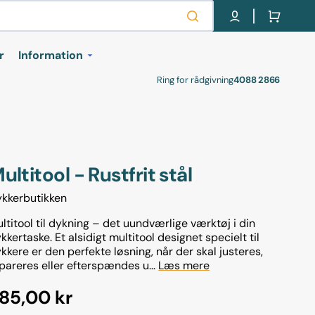
Indkøbskurv
r
Information
Ring for rådgivning
4088 2866
kurser
Om os
Retur labels
Handel- og
leveringsbetingelser
r
ultitool - Rustfrit stål
Cookie- og privatlivspolitik
kkerbutikken
Gavekort
ltitool til dykning – det uundværlige værktøj i din
kkertaske. Et alsidigt multitool designet specielt til
levelser
kkere er den perfekte løsning, når der skal justeres,
pareres eller efterspændes u...
Læs mere
ormalpris
85,00 kr