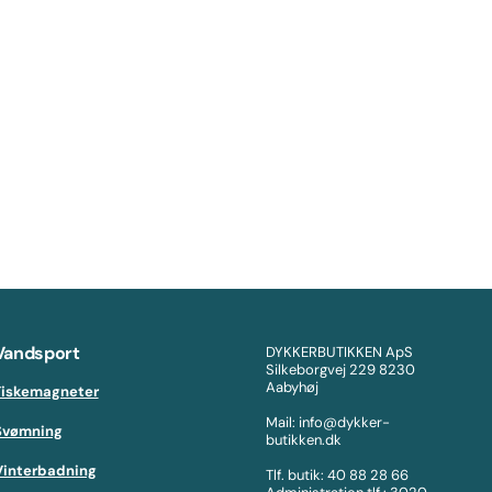
Vandsport
DYKKERBUTIKKEN ApS
Silkeborgvej 229 8230
Aabyhøj
Fiskemagneter
Mail: info@dykker-
Svømning
butikken.dk
Vinterbadning
Tlf. butik: 40 88 28 66