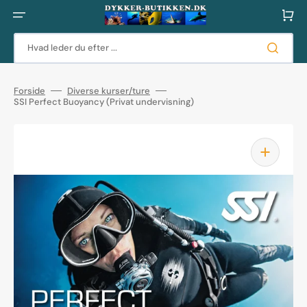
Gå
til
Indkøbsku
indhold
Hvad leder du efter ...
Forside
Diverse kurser/ture
SSI Perfect Buoyancy (Privat undervisning)
Åbn
mediet
1
i