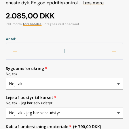
eneste dyk. En god opdriftskontrol ...
Læs mere
Normalpris
2.085,00 DKK
Inkl. moms
Forsendelse
udregnes ved checkout.
Antal:
Reducer
Øg
antallet
antalle
for
for
Sygdomsforsikring
SSI
SSI
Nej tak
Perfect
Perfec
Buoyancy
Buoya
(Privat
(Privat
undervisning)
underv
Leje af udstyr til kurset
Nej tak - jeg har selv udstyr.
Køb af undervisningsmateriale
(+ 790,00 DKK)