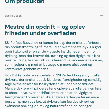
Om produktet
BESKRIVELSE
Mestre din opdrift – og oplev
friheden under overfladen
SSI Perfect Buoyancy er kurset for dig, der ønsker at forbedre
din opdriftskontrol og få mere ud af hvert eneste dyk. En god
opdriftskontrol er en af de vigtigste færdigheder inden for
dykning, men det kræver tid, træning og den rigtige teknik at
mestre. På dette specialkursus lærer du avancerede teknikker,
som hjælper dig med at bevæge dig mere afslappet og
kontrolleret gennem vandet.
Hos Dykkerbutikken anbefaler vi SSI Perfect Buoyancy til alle
dykkere, der ønsker at udvikle deres færdigheder og samtidig
tage aktivt ansvar for beskyttelsen af undervandsmiljøet.
Mange dykkere vil på deres ferie opleve at skulle gennemføre
et check-dive, hvor opdriftskontrol er en af de vigtigste
færdigheder. Formålet er ikke at gøre starten på ferien mere
besværlig, men at sikre, at dykkere kan færdes sikkert og
skånsomt omkring de rev og naturområder, de besøger.