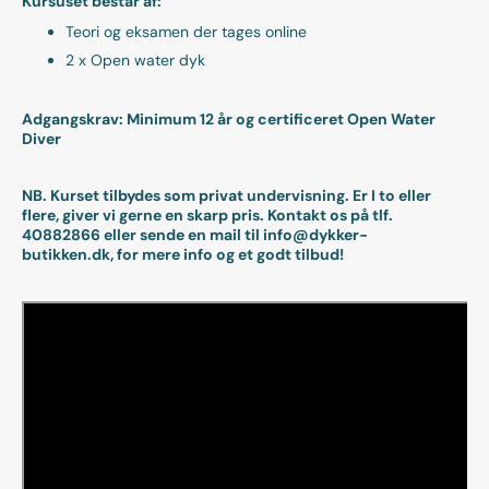
Kursuset består af:
Teori og eksamen der tages online
2 x Open water dyk
Adgangskrav: Minimum 12 år og certificeret Open Water
Diver
NB. Kurset tilbydes som privat undervisning. Er I to eller
flere, giver vi gerne en skarp pris. Kontakt os på tlf.
40882866 eller sende en mail til info@dykker-
butikken.dk,
for mere info og et godt tilbud!