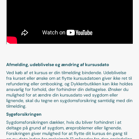
Afmelding, udeblivelse og ændring af kursusdato
Ved køb af et kursus er din tilmelding bindende. Udeblivelse
fra kurset eller ønske om at flytte kursusdatoen giver ikke ret til
refundering eller ombooking, og Dykkerbutikken kan ikke holdes
ansvarlig for forhold, der forhindrer din deltagelse. Ønsker du
mulighed for at ændre din kursusdato ved sygdom eller
lignende, skal du tegne en sygdomsforsikring samtidig med din
tilmelding.
Sygeforsikringen
Sygdomsforsikringen dækker, hvis du bliver forhindret i at
deltage på grund af sygdom, øreproblemer eller lignende.
Forsikringen giver mulighed for at flytte dit kursus én gang til
en ny dato inden for maksimalt 12 måneder fra den oprindelige