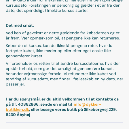
kursusdato. Forsikringen er personlig og gælder i ét år fra den
dato, det oprindeligt tilmeldte kursus starter.
Det med småt:
Ved køb af gavekort er dette gældende fra købsdatoen og et
år frem. Vær opmærksom på, at pengene ikke kan returneres.
Køber du et kursus, kan du
ikke
få pengene retur, hvis du
fortryder købet, ikke møder op eller efter eget ønske ikke
gennemfører kurset.
Vi forbeholder os retten til at ændre kursusdatoerne, hvis der
opstår forhold, som gør det umuligt at gennemføre kurset,
herunder vejrmæssige forhold. Vi refunderer ikke købet ved
ændring af kursusdato, men finder i fællesskab en ny dato, der
passer jer.
Har du spørgsmål, er du altid velkommen til at kontakte os
på tlf: 40882866, sende en mail til
info@dykker-
butikken.dk
, eller besøge vores butik på Silkeborgvej 229,
8230 Åbyhøj