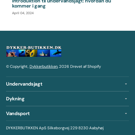
Introduktion til undervandsjagt: hvordan du
kommer i gang
April 04, 2024
© Copyright,
Dykkerbutikken
, 2026
Drevet af Shopify
Undervandsjagt
Dykning
Vandsport
DYKKERBUTIKKEN ApS Silkeborgvej 229 8230 Aabyhøj