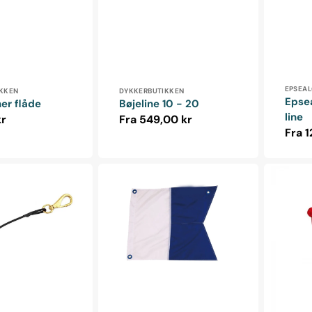
Forha
r:
Forhandler:
EPSEA
KKEN
DYKKERBUTIKKEN
Epse
er flåde
Bøjeline 10 - 20
line
ris
kr
Normalpris
Fra 549,00 kr
Norm
Fra 1
Dykkerflag
Paraply
-
Anker
Signal
-
A
750g
35x45
cm