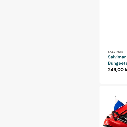
Forhandle
SALVIMAR
Salvimar
Bungeet
Normalp
249,00 k
Spearfisher
flåde