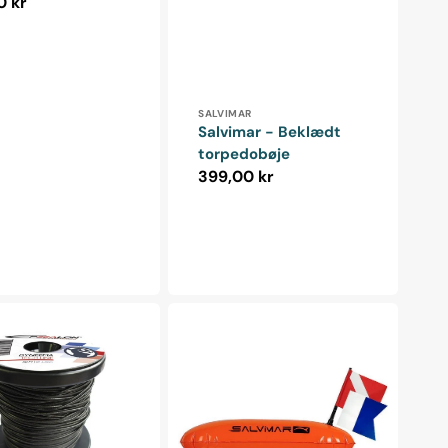
alpris
0 kr
Forhandler:
SALVIMAR
Salvimar - Beklædt
torpedobøje
Normalpris
399,00 kr
Salvimar
-
Torpedobøje