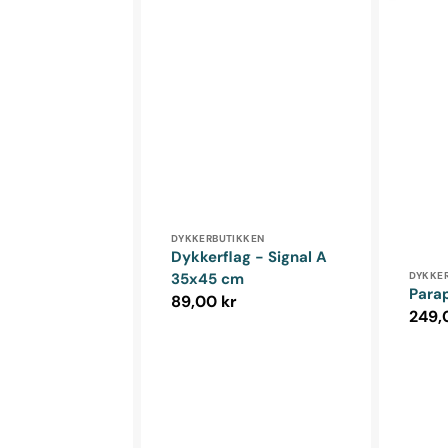
Forhandler:
DYKKERBUTIKKEN
Dykkerflag - Signal A
Forha
DYKKE
35x45 cm
Parap
Normalpris
89,00 kr
Norm
249,