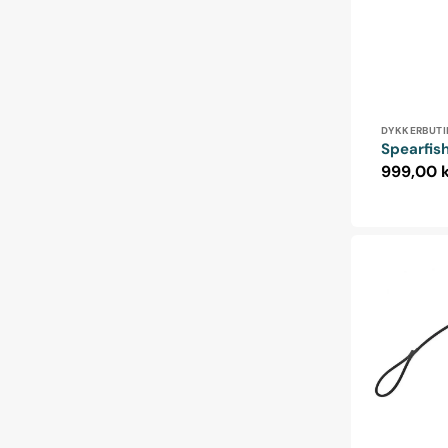
Forhandle
DYKKERBUTI
Spearfish
Normalp
999,00 
Frivannsliv
bæltekrog