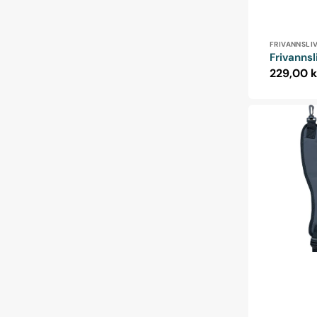
Forhandle
FRIVANNSLI
Frivanns
Normalp
229,00 k
Seler
/
Skulderstrop