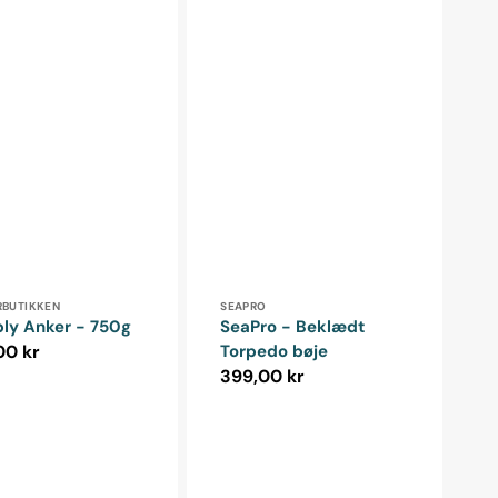
ndler:
Forhandler:
RBUTIKKEN
SEAPRO
ly Anker - 750g
SeaPro - Beklædt
alpris
00 kr
Torpedo bøje
Normalpris
399,00 kr