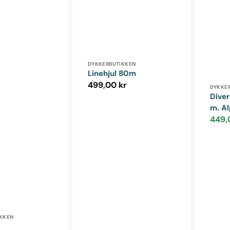
Forhandler:
DYKKERBUTIKKEN
Linehjul 80m
Normalpris
499,00 kr
Forha
DYKKE
Diver
m. Al
449,
Udsalg
r:
KKEN