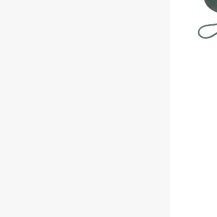
Fotoudstyr
Tilbehør til dykning
Udlejning af dykkeru