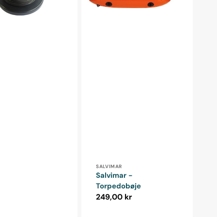
Forhandler:
SALVIMAR
Salvimar -
Torpedobøje
Normalpris
249,00 kr