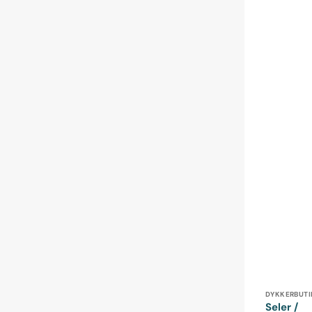
Forhandle
DYKKERBUTI
Seler /