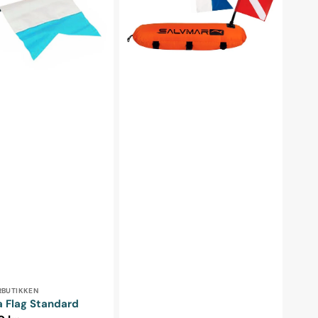
ndler:
RBUTIKKEN
 Flag Standard