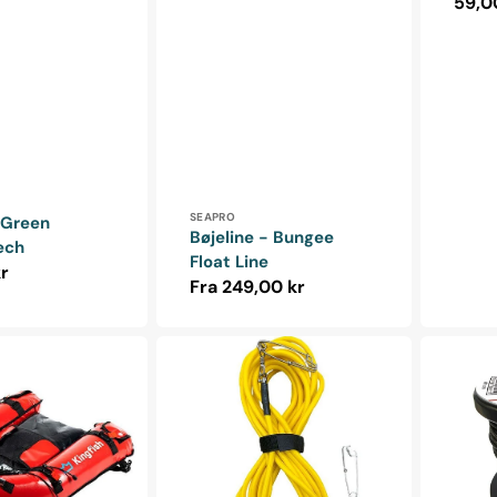
Norm
59,0
r:
Forhandler:
SEAPRO
 Green
Bøjeline - Bungee
ech
Float Line
ris
r
Normalpris
Fra 249,00 kr
Bøjeline
Epsealon
10
-
-
Dyneema
20
line