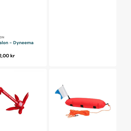
ndler:
LON
alon - Dyneema
alpris
2,00 kr
SeaPro
-
Beklædt
Torpedo
bøje