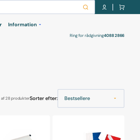
Indkøbskurv
r
Information
Ring for rådgivning
4088 2866
kurser
Om os
Retur labels
Handel- og
leveringsbetingelser
r
Cookie- og privatlivspolitik
Gavekort
Sorter efter:
 af 28 produkter
levelser
Salvimar
-
Beklædt
torpedobøje