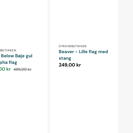
Forhandler:
DYKKERBUTIKKEN
ndler:
RBUTIKKEN
Beaver - Lille flag med
 Below Bøje gul
stang
pha flag
Normalpris
249,00 kr
00 kr
499,00 kr
spris
Normalpris