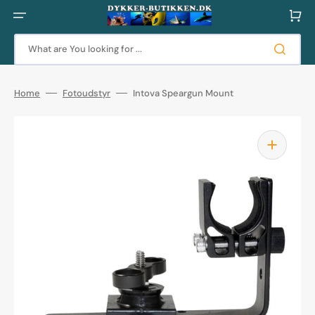
Skip
to
Cart
content
What are You looking for ...
Home
Fotoudstyr
Intova Speargun Mount
Open
media
1
in
gallery