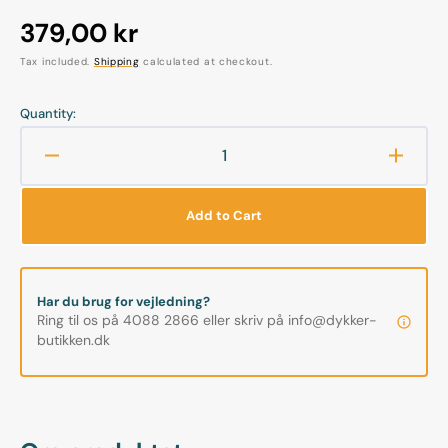
Regular
379,00 kr
price
Tax included.
Shipping
calculated at checkout.
Quantity:
Decrease
Increa
quantity
quanti
for
for
Add to Cart
Intova
Intova
Speargun
Spear
Mount
Mount
Har du brug for vejledning?
Ring til os på 4088 2866 eller skriv på info@dykker-
butikken.dk