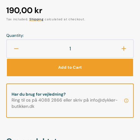
Regular
190,00 kr
price
Tax included.
Shipping
calculated at checkout.
Quantity:
Decrease
Increa
quantity
quanti
for
for
Add to Cart
Bigblue
Bigblu
-
-
Handle
Handl
-
-
Har du brug for vejledning?
Lantern
Lanter
Ring til os på 4088 2866 eller skriv på info@dykker-
style
style
butikken.dk