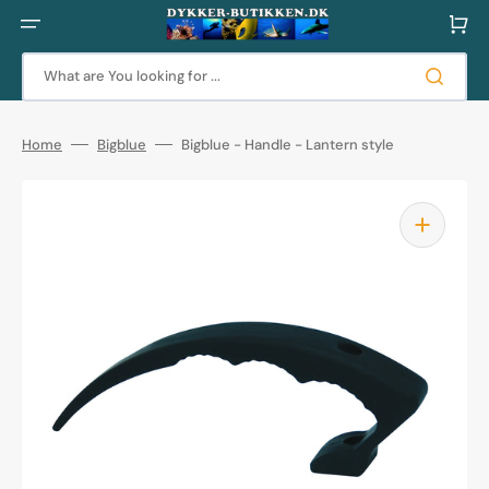
Skip
to
Cart
content
What are You looking for ...
Home
Bigblue
Bigblue - Handle - Lantern style
Open
media
1
in
gallery