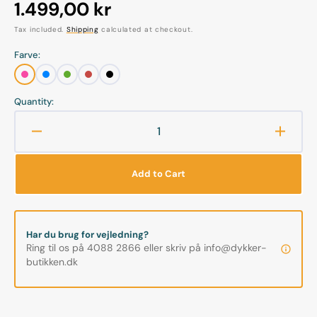
Regular
1.499,00 kr
price
Tax included.
Shipping
calculated at checkout.
Farve:
Pink
Blå
Grøn
Rød
Sort
Quantity:
Decrease
Increa
quantity
quanti
for
for
Add to Cart
Orcatorch
Orcato
-
-
D710
D710
-
-
Har du brug for vejledning?
3000
3000
Ring til os på 4088 2866 eller skriv på info@dykker-
Lumen
Lume
butikken.dk