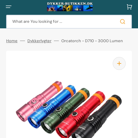
Skip
to
Cart
content
What are You looking for ...
Home
Dykkerlygter
Orcatorch - D710 - 3000 Lumen
Open
media
1
in
gallery