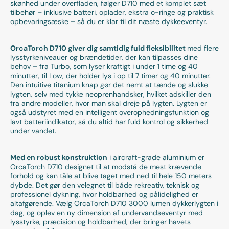
skønhed under overfladen, følger D710 med et komplet sæt
tilbehør – inklusive batteri, oplader, ekstra o-ringe og praktisk
opbevaringsæske – så du er klar til dit næste dykkeeventyr.
OrcaTorch D710 giver dig samtidig fuld fleksibilitet
med flere
lysstyrkeniveauer og brændetider, der kan tilpasses dine
behov – fra Turbo, som lyser kraftigt i under 1 time og 40
minutter, til Low, der holder lys i op til 7 timer og 40 minutter.
Den intuitive titanium knap gør det nemt at tænde og slukke
lygten, selv med tykke neoprenhandsker, hvilket adskiller den
fra andre modeller, hvor man skal dreje på lygten. Lygten er
også udstyret med en intelligent overophedningsfunktion og
lavt batteriindikator, så du altid har fuld kontrol og sikkerhed
under vandet.
Med en robust konstruktion
i aircraft-grade aluminium er
OrcaTorch D710 designet til at modstå de mest krævende
forhold og kan tåle at blive taget med ned til hele 150 meters
dybde. Det gør den velegnet til både rekreativ, teknisk og
professionel dykning, hvor holdbarhed og pålidelighed er
altafgørende. Vælg OrcaTorch D710 3000 lumen dykkerlygten i
dag, og oplev en ny dimension af undervandseventyr med
lysstyrke, præcision og holdbarhed, der bringer havets