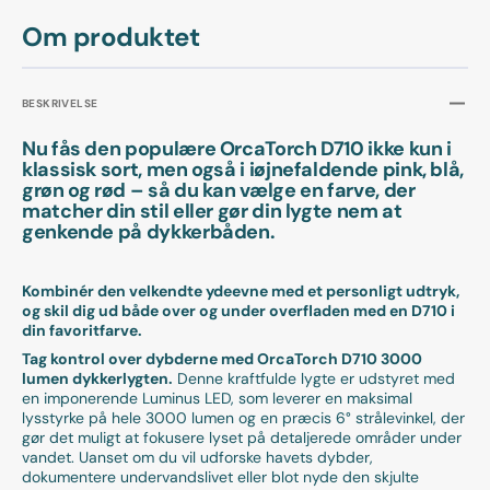
Om produktet
BESKRIVELSE
Nu fås den populære OrcaTorch D710 ikke kun i
klassisk sort, men også i iøjnefaldende pink, blå,
grøn og rød – så du kan vælge en farve, der
matcher din stil eller gør din lygte nem at
genkende på dykkerbåden.
Kombinér den velkendte ydeevne med et personligt udtryk,
og skil dig ud både over og under overfladen med en D710 i
din favoritfarve.
Tag kontrol over dybderne med OrcaTorch D710 3000
lumen dykkerlygten.
Denne kraftfulde lygte er udstyret med
en imponerende Luminus LED, som leverer en maksimal
lysstyrke på hele 3000 lumen og en præcis 6° strålevinkel, der
gør det muligt at fokusere lyset på detaljerede områder under
vandet. Uanset om du vil udforske havets dybder,
dokumentere undervandslivet eller blot nyde den skjulte