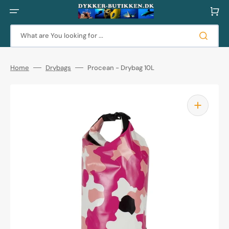
Skip
to
Cart
content
What are You looking for ...
Home
Drybags
Procean - Drybag 10L
Open
featured
media
in
gallery