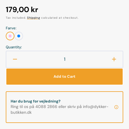
Regular
179,00 kr
price
Tax included.
Shipping
calculated at checkout.
Farve:
Pink
Blå
Camouflage
Camouflage
Quantity:
Decrease
Increa
quantity
quanti
for
for
Add to Cart
Procean
Proce
-
-
Drybag
Dryba
10L
10L
Har du brug for vejledning?
Ring til os på 4088 2866 eller skriv på info@dykker-
butikken.dk