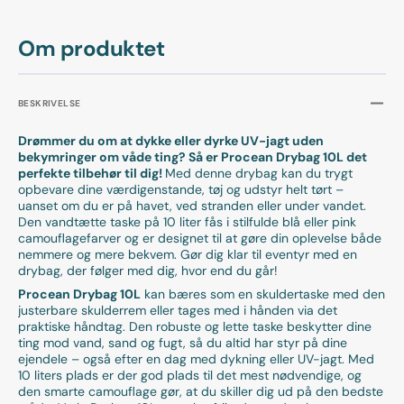
Om produktet
BESKRIVELSE
Drømmer du om at dykke eller dyrke UV-jagt uden
bekymringer om våde ting? Så er Procean Drybag 10L det
perfekte tilbehør til dig!
Med denne drybag kan du trygt
opbevare dine værdigenstande, tøj og udstyr helt tørt –
uanset om du er på havet, ved stranden eller under vandet.
Den vandtætte taske på 10 liter fås i stilfulde blå eller pink
camouflagefarver og er designet til at gøre din oplevelse både
nemmere og mere bekvem. Gør dig klar til eventyr med en
drybag, der følger med dig, hvor end du går!
Procean Drybag 10L
kan bæres som en skuldertaske med den
justerbare skulderrem eller tages med i hånden via det
praktiske håndtag. Den robuste og lette taske beskytter dine
ting mod vand, sand og fugt, så du altid har styr på dine
ejendele – også efter en dag med dykning eller UV-jagt. Med
10 liters plads er der god plads til det mest nødvendige, og
den smarte camouflage gør, at du skiller dig ud på den bedste