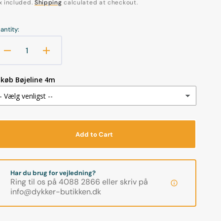
rice
x included.
Shipping
calculated at checkout.
antity:
Decrease
Increase
quantity
quantity
for
for
lkøb Bøjeline 4m
Salvimar
Salvimar
-
-
Torpedobøje
Torpedobøje
Add to Cart
Har du brug for vejledning?
Ring til os på 4088 2866 eller skriv på
info@dykker-butikken.dk