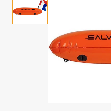
Fotoudstyr
Tilbehør til dykning
Udlejning af dykkeru