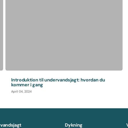
Introduktion til undervandsjagt: hvordan du
kommer i gang
April 04, 2024
vandsjagt
Dykning