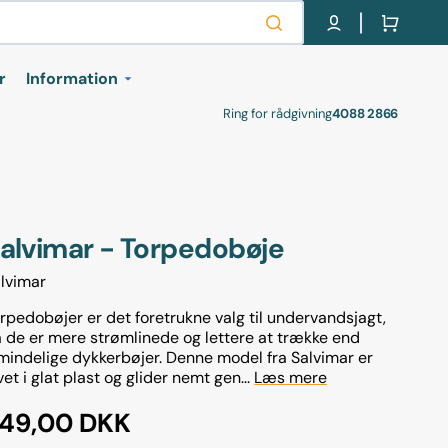
Cart
r
Information
Ring for rådgivning
4088 2866
kurser
Om os
Retur labels
Handel- og
leveringsbetingelser
r
alvimar - Torpedobøje
Cookie- og privatlivspolitik
lvimar
Gavekort
rpedobøjer er det foretrukne valg til undervandsjagt,
 de er mere strømlinede og lettere at trække end
levelser
mindelige dykkerbøjer. Denne model fra Salvimar er
vet i glat plast og glider nemt gen...
Læs mere
egular
49,00 DKK