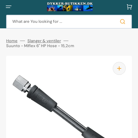
Skip
to
Cart
content
What are You looking for ...
Home
Slanger & ventiler
Suunto - Miflex 6" HP Hose - 15,2cm
Open
media
1
in