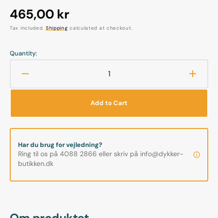
Regular
465,00 kr
price
Tax included.
Shipping
calculated at checkout.
Quantity:
Decrease
Increa
quantity
quanti
for
for
Add to Cart
Suunto
Suunt
-
-
Miflex
Miflex
6&quot;
6&quot
Har du brug for vejledning?
HP
HP
Ring til os på 4088 2866 eller skriv på info@dykker-
Hose
Hose
butikken.dk
-
-
15,2cm
15,2c
Om produktet