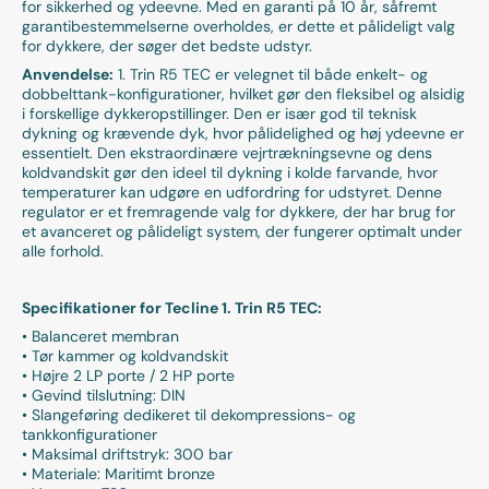
for sikkerhed og ydeevne. Med en garanti på 10 år, såfremt
garantibestemmelserne overholdes, er dette et pålideligt valg
for dykkere, der søger det bedste udstyr.
Anvendelse:
1. Trin R5 TEC er velegnet til både enkelt- og
dobbelttank-konfigurationer, hvilket gør den fleksibel og alsidig
i forskellige dykkeropstillinger. Den er især god til teknisk
dykning og krævende dyk, hvor pålidelighed og høj ydeevne er
essentielt. Den ekstraordinære vejrtrækningsevne og dens
koldvandskit gør den ideel til dykning i kolde farvande, hvor
temperaturer kan udgøre en udfordring for udstyret. Denne
regulator er et fremragende valg for dykkere, der har brug for
et avanceret og pålideligt system, der fungerer optimalt under
alle forhold.
Specifikationer for Tecline 1. Trin R5 TEC:
• Balanceret membran
• Tør kammer og koldvandskit
• Højre 2 LP porte / 2 HP porte
• Gevind tilslutning: DIN
• Slangeføring dedikeret til dekompressions- og
tankkonfigurationer
• Maksimal driftstryk: 300 bar
• Materiale: Maritimt bronze