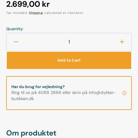
Regular
2.699,00 kr
price
Tax included.
Shipping
calculated at checkout.
Quantity:
Decrease
Increa
quantity
quanti
for
for
Add to Cart
Tecline
Teclin
-
-
1.
1.
Trin
Trin
Har du brug for vejledning?
-
-
Ring til os på 4088 2866 eller skriv på info@dykker-
R5
R5
butikken.dk
TEC
TEC
Om produktet