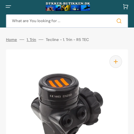
Skip
to
Cart
content
What are You looking for ...
Home
1. Trin
Tecline - 1. Trin - R5 TEC
Open
media
1
in
gallery