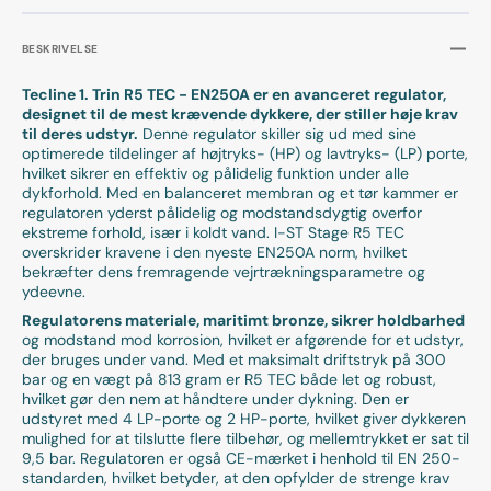
BESKRIVELSE
Tecline 1. Trin R5 TEC - EN250A er en avanceret regulator,
designet til de mest krævende dykkere, der stiller høje krav
til deres udstyr.
Denne regulator skiller sig ud med sine
optimerede tildelinger af højtryks- (HP) og lavtryks- (LP) porte,
hvilket sikrer en effektiv og pålidelig funktion under alle
dykforhold. Med en balanceret membran og et tør kammer er
regulatoren yderst pålidelig og modstandsdygtig overfor
ekstreme forhold, især i koldt vand. I-ST Stage R5 TEC
overskrider kravene i den nyeste EN250A norm, hvilket
bekræfter dens fremragende vejrtrækningsparametre og
ydeevne.
Regulatorens materiale, maritimt bronze, sikrer holdbarhed
og modstand mod korrosion, hvilket er afgørende for et udstyr,
der bruges under vand. Med et maksimalt driftstryk på 300
bar og en vægt på 813 gram er R5 TEC både let og robust,
hvilket gør den nem at håndtere under dykning. Den er
udstyret med 4 LP-porte og 2 HP-porte, hvilket giver dykkeren
mulighed for at tilslutte flere tilbehør, og mellemtrykket er sat til
9,5 bar. Regulatoren er også CE-mærket i henhold til EN 250-
standarden, hvilket betyder, at den opfylder de strenge krav